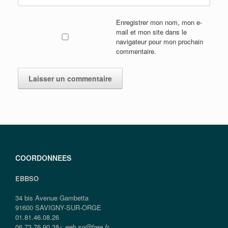
Enregistrer mon nom, mon e-
mail et mon site dans le
navigateur pour mon prochain
commentaire.
COORDONNEES
EBBSO
34 bis Avenue Gambetta
91600 SAVIGNY-SUR-ORGE
01.81.46.08.26
06.73.76.90.38<
eeb.so@free.fr