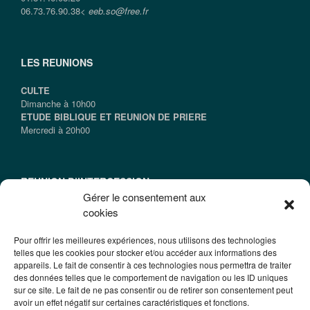
06.73.76.90.38<
eeb.so@free.fr
LES REUNIONS
CULTE
Dimanche à 10h00
ETUDE BIBLIQUE ET REUNION DE PRIERE
Mercredi à 20h00
REUNION D’INTERCESSION
Gérer le consentement aux
Samedi à 09h15
cookies
(le Samedi qui suit le dernier vendredi du mois)
Pour offrir les meilleures expériences, nous utilisons des technologies
telles que les cookies pour stocker et/ou accéder aux informations des
appareils. Le fait de consentir à ces technologies nous permettra de traiter
INFORMATIONS
des données telles que le comportement de navigation ou les ID uniques
sur ce site. Le fait de ne pas consentir ou de retirer son consentement peut
@2016 EEBSO
avoir un effet négatif sur certaines caractéristiques et fonctions.