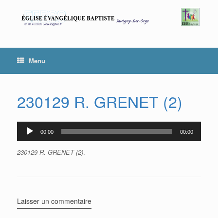
Skip
to
content
Menu
230129 R. GRENET (2)
00:00
00:00
Lecteur
audio
230129 R. GRENET (2)
.
Laisser un commentaire