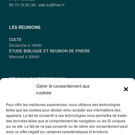
06.73.76.90.38<
eeb.so@free.fr
LES REUNIONS
CULTE
Dimanche à 10h00
ETUDE BIBLIQUE ET REUNION DE PRIERE
Mercredi à 20h00
REUNION D’INTERCESSION
Gérer le consentement aux
Samedi à 09h15
cookies
(le Samedi qui suit le dernier vendredi du mois)
Pour offrir les meilleures expériences, nous utilisons des technologies
telles que les cookies pour stocker et/ou accéder aux informations des
appareils. Le fait de consentir à ces technologies nous permettra de traiter
INFORMATIONS
des données telles que le comportement de navigation ou les ID uniques
sur ce site. Le fait de ne pas consentir ou de retirer son consentement peut
@2016 EEBSO
avoir un effet négatif sur certaines caractéristiques et fonctions.