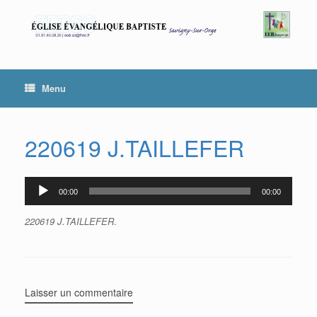
Skip
to
content
Menu
220619 J.TAILLEFER
00:00
00:00
Lecteur
audio
220619 J.TAILLEFER
.
Laisser un commentaire