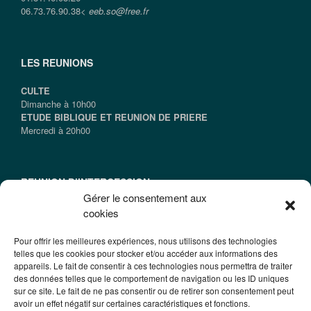
06.73.76.90.38<
eeb.so@free.fr
LES REUNIONS
CULTE
Dimanche à 10h00
ETUDE BIBLIQUE ET REUNION DE PRIERE
Mercredi à 20h00
REUNION D’INTERCESSION
Gérer le consentement aux
Samedi à 09h15
cookies
(le Samedi qui suit le dernier vendredi du mois)
Pour offrir les meilleures expériences, nous utilisons des technologies
telles que les cookies pour stocker et/ou accéder aux informations des
appareils. Le fait de consentir à ces technologies nous permettra de traiter
INFORMATIONS
des données telles que le comportement de navigation ou les ID uniques
sur ce site. Le fait de ne pas consentir ou de retirer son consentement peut
@2016 EEBSO
avoir un effet négatif sur certaines caractéristiques et fonctions.