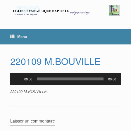
Skip
to
content
Menu
220109 M.BOUVILLE
00:00
00:00
Lecteur
audio
220109 M.BOUVILLE
.
Laisser un commentaire