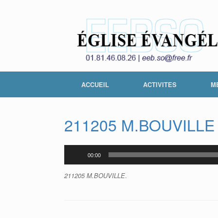
Skip
to
content
ACCUEIL
ACTIVITES
M
211205 M.BOUVILLE
00:00
Lecteur
audio
211205 M.BOUVILLE
.