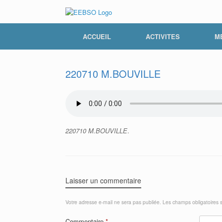
Skip
to
content
ACCUEIL
ACTIVITES
M
220710 M.BOUVILLE
220710 M.BOUVILLE
.
Laisser un commentaire
Votre adresse e-mail ne sera pas publiée.
Les champs obligatoires 
Commentaire
*